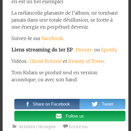
en est un bel exemple)
La mélancolie planante de l’album, ne tombant
jamais dans une totale désillusion, se frotte à
une énergie en perpétuel devenir.
Suivez-le sur
Facebook
.
Liens streaming du 1er EP
:
Deezer
ou
Spotify
Vidéos :
Ghost Behind
et
Beauty of Town
.
Tom Kidam se produit seul en version
acoustique, ou avec son band.
Share on Facebook
Tweet
Follow us
Artistes / Groupes
Écrire un