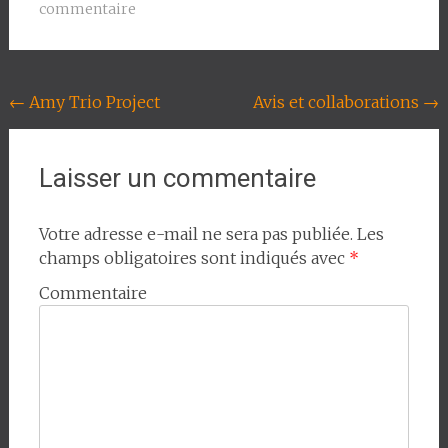
commentaire
Navigation
←
Amy Trio Project
Avis et collaborations
→
de
l'article
Laisser un commentaire
Votre adresse e-mail ne sera pas publiée.
Les
champs obligatoires sont indiqués avec
*
Commentaire