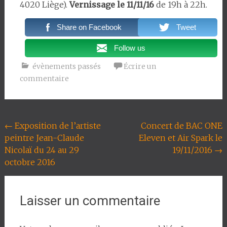
4020 Liège).
Vernissage le 11/11/16
de 19h à 22h.
Share on Facebook
Tweet
Follow us
évènements passés
Écrire un
commentaire
Navigation
←
Exposition de l’artiste
Concert de BAC ONE
peintre Jean-Claude
Eleven et Air Spark le
de
Nicolaï du 24 au 29
19/11/2016
→
l'article
octobre 2016
Laisser un commentaire