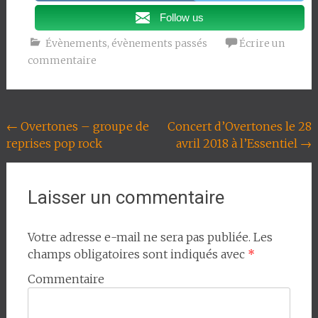
Follow us
Évènements
,
évènements passés
Écrire un
commentaire
Navigation
←
Overtones – groupe de
Concert d’Overtones le 28
reprises pop rock
avril 2018 à l’Essentiel
→
de
l'article
Laisser un commentaire
Votre adresse e-mail ne sera pas publiée.
Les
champs obligatoires sont indiqués avec
*
Commentaire