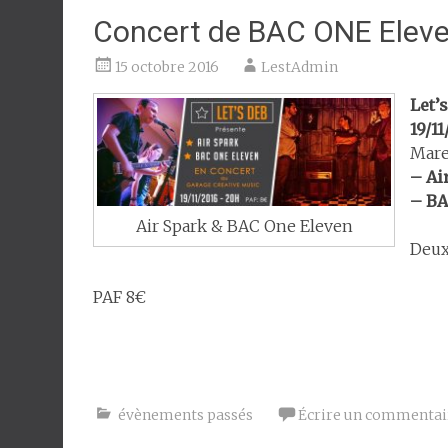
Concert de BAC ONE Eleven
15 octobre 2016
LestAdmin
Let’
19/1
Mare
– Ai
– BA
Air Spark & BAC One Eleven
Deux
PAF 8€
évènements passés
Écrire un commentai