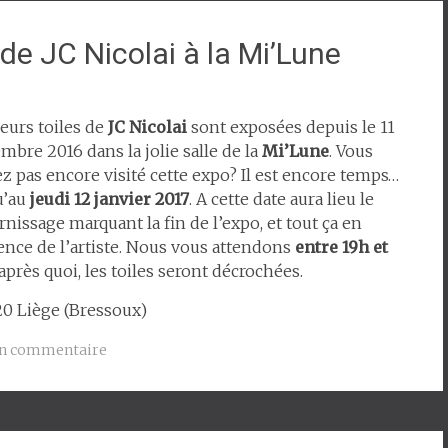
de JC Nicolai à la Mi’Lune
ieurs toiles de
JC Nicolai
sont exposées depuis le 11
mbre 2016 dans la jolie salle de la
Mi’Lune
. Vous
ez pas encore visité cette expo? Il est encore temps…
u’au
jeudi 12 janvier 2017
. A cette date aura lieu le
nissage marquant la fin de l’expo, et tout ça en
ence de l’artiste. Nous vous attendons
entre 19h et
 après quoi, les toiles seront décrochées.
20 Liège (Bressoux)
un commentaire