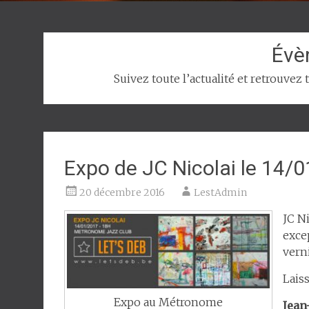
Évè
Suivez toute l’actualité et retrouvez
Expo de JC Nicolai le 1
20 décembre 2016
LestAdmin
JC Ni
exce
verni
Lais
Expo au Métronome
Jean