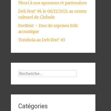
Merci à nos sponsors et partenaires
Deb Fest’ #4 le 06/11/2021 au centre
culturel de Chênée
EveRest – Duo de reprises folk
acoustique
Tombola au Deb Fest’ #3
Rechercher :
Catégories