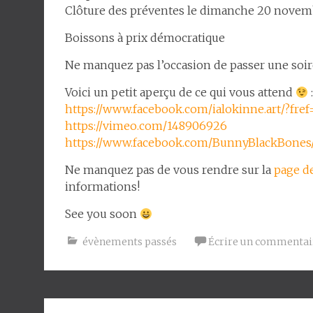
Clôture des préventes le dimanche 20 novem
Boissons à prix démocratique
Ne manquez pas l’occasion de passer une soiré
Voici un petit aperçu de ce qui vous attend
https://www.facebook.com/
ialokinne.art/?fref
https://vimeo.com/
148906926
https://www.facebook.com/
BunnyBlackBones/
Ne manquez pas de vous rendre sur la
page de
informations!
See you soon
évènements passés
Écrire un commentai