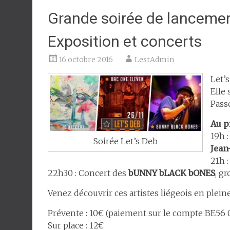
Grande soirée de lancemen
Exposition et concerts
16 octobre 2016
LestAdmin
Let’
Elle 
Pass
Au p
19h :
Soirée Let’s Deb
Jean
21h 
22h30 : Concert des
bUNNY bLACK bONES
, g
Venez découvrir ces artistes liégeois en plein
Prévente : 10€ (paiement sur le compte BE56
Sur place : 12€