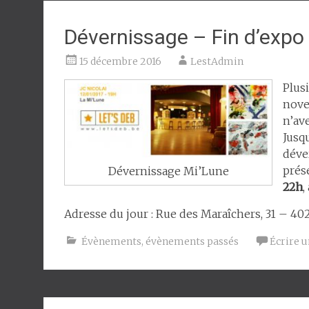
Dévernissage – Fin d’expo 
15 décembre 2016
LestAdmin
Plus
nove
n’av
Jusq
déver
prés
Dévernissage Mi’Lune
22h
,
Adresse du jour : Rue des Maraîchers, 31 – 40
Évènements
,
évènements passés
Écrire 