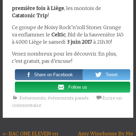
première fois à Liège
, les montois de
Catatonic Trip
!
Ce groupe de Noisy Rock’n’roll Stoner Grunge
va enflammer le
Celtic
, Bld de la Sauvenière 145
à 4000 Liège le samedi
3 juin 2017
à 21h30!
Venez nombreux pour les découvrir. En plus,
c’est gratuit, pas d’excuse!
Share on Facebook
Tweet
Follow us
Évènements
,
évènements passés
Écrire un
commentaire
Navigation
←
BAC ONE ELEVEN en
Amy Winehouse By Me